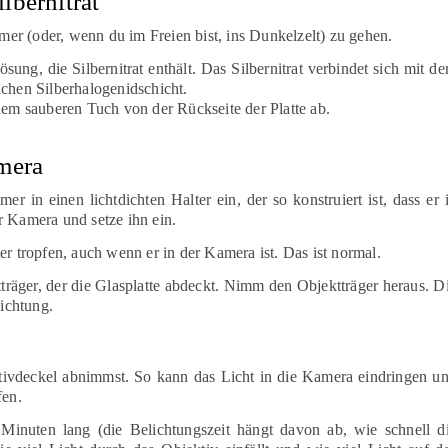
ilbernitrat
mmer (oder, wenn du im Freien bist, ins Dunkelzelt) zu gehen.
sung, die Silbernitrat enthält. Das Silbernitrat verbindet sich mit d
ichen Silberhalogenidschicht.
nem sauberen Tuch von der Rückseite der Platte ab.
amera
r in einen lichtdichten Halter ein, der so konstruiert ist, dass er 
r Kamera und setze ihn ein.
er tropfen, auch wenn er in der Kamera ist. Das ist normal.
tträger, der die Glasplatte abdeckt. Nimm den Objektträger heraus. D
lichtung.
ktivdeckel abnimmst. So kann das Licht in die Kamera eindringen u
fen.
 Minuten lang (die Belichtungszeit hängt davon ab, wie schnell d