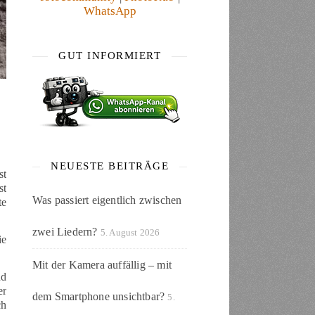
WhatsApp
GUT INFORMIERT
NEUESTE BEITRÄGE
st
st
Was passiert eigentlich zwischen
te
zwei Liedern?
5. August 2026
ie
Mit der Kamera auffällig – mit
nd
er
dem Smartphone unsichtbar?
5.
ch