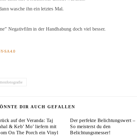
dann wasche ihn ein letztes Mal.
rne” Negativfilm in der Handhabung doch viel besser.
Y-SA 4.0
ttenfotografie
ÖNNTE DIR AUCH GEFALLEN
rück auf der Veranda: Taj
Der perfekte Belichtungswert –
hal & Keb’ Mo’ liefern mit
So meisterst du den
om On The Porch ein Vinyl
Belichtungsmesser!