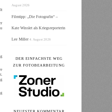
August 2026
lt
Filmtipp: „Die Fotografin“ –
er
Kate Winslet als Kriegsreporterin
zu
Lee Miller
4. August 2026
ig
DER EINFACHSTE WEG
ZUR FOTOBEARBEITUNG
re
t.
ig
ng
NEUESTER KOMMENTAR