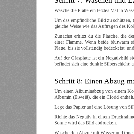
Schritt 7: Waschen und L
Wasche die Platte ein letztes Mal in Wass
Um das empfindliche Bild zu schützen, tr
gleiche Weise wie das Auftragen des Koll
Zunächst erhitzt du die Flasche, die d
einer Flamme. Wenn beide blutwarm sin
Platte, bis sie vollständig bedeckt ist, 
Auf der Glasplatte ist ein Negativbild si
befindet sich eine dunkle Silberschicht; an
Schritt 8: Einen Abzug m
Um einen Albuminabzug von einem Kollo
Albumin (Eiweiß), die ein Clorid enthält
Lege das Papier auf eine Lösung von Silb
Richte das Negativ in einem Druckrahme
Sonne wird das Bild abdrucken.
Wasche den Abzug mit Wasser und tone i