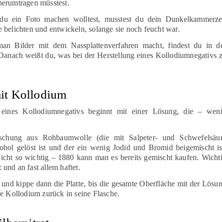
herumtragen müsstest.
du ein Foto machen wolltest, musstest du dein Dunkelkammerze
sie belichten und entwickeln, solange sie noch feucht war.
man Bilder mit dem Nassplattenverfahren macht, findest du in d
. Danach weißt du, was bei der Herstellung eines Kollodiumnegativs 
mit Kollodium
g eines Kollodiumnegativs beginnt mit einer Lösung, die – wen
.
ischung aus Rohbaumwolle (die mit Salpeter- und Schwefelsäu
ohol gelöst ist und der ein wenig Jodid und Bromid beigemischt is
 nicht so wichtig – 1880 kann man es bereits gemischt kaufen. Wicht
t und an fast allem haftet.
 und kippe dann die Platte, bis die gesamte Oberfläche mit der Lösu
ge Kollodium zurück in seine Flasche.