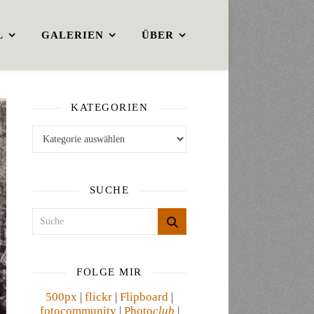
L
GALERIEN
ÜBER
KATEGORIEN
Kategorien
SUCHE
FOLGE MIR
500px
|
flickr
|
Flipboard
|
fotocommunity
|
Photo
club
|