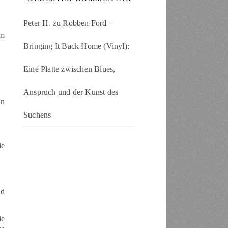
Peter H.
zu
Robben Ford –
em
Bringing It Back Home (Vinyl):
Eine Platte zwischen Blues,
Anspruch und der Kunst des
in
Suchens
ie
nd
ie