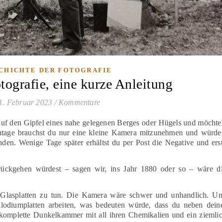
CHICHTE DER FOTOGRAFIE
tografie, eine kurze Anleitung
1. Februar 2023
/
Kommentare
 auf den Gipfel eines nahe gelegenen Berges oder Hügels und möchte
zutage brauchst du nur eine kleine Kamera mitzunehmen und würde
en. Wenige Tage später erhältst du per Post die Negative und ers
ückgehen würdest – sagen wir, ins Jahr 1880 oder so – wäre d
 Glasplatten zu tun. Die Kamera wäre schwer und unhandlich. U
lodiumplatten arbeiten, was bedeuten würde, dass du neben dein
komplette Dunkelkammer mit all ihren Chemikalien und ein ziemli