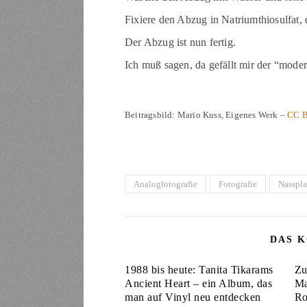
Fixiere den Abzug in Natriumthiosulfat, 
Der Abzug ist nun fertig.
Ich muß sagen, da gefällt mir der “mode
Beitragsbild: Mario Kuss, Eigenes Werk –
CC B
Analogfotografie
Fotografie
Nasspla
DAS K
1988 bis heute: Tanita Tikarams
Zu
Ancient Heart – ein Album, das
Ma
man auf Vinyl neu entdecken
Ro