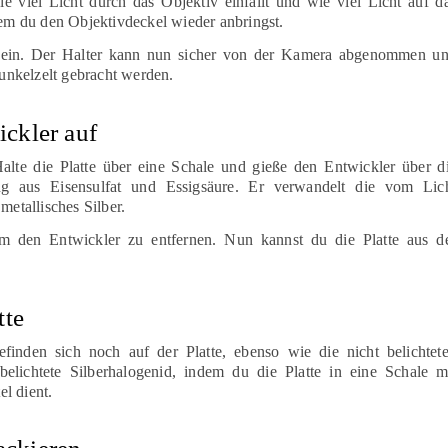
ie viel Licht durch das Objektiv einfällt und wie viel Licht auf d
dem du den Objektivdeckel wieder anbringst.
r ein. Der Halter kann nun sicher von der Kamera abgenommen u
nkelzelt gebracht werden.
ickler auf
alte die Platte über eine Schale und gieße den Entwickler über d
ng aus Eisensulfat und Essigsäure. Er verwandelt die vom Lic
metallisches Silber.
um den Entwickler zu entfernen. Nun kannst du die Platte aus d
tte
efinden sich noch auf der Platte, ebenso wie die nicht belichtet
belichtete Silberhalogenid, indem du die Platte in eine Schale m
el dient.