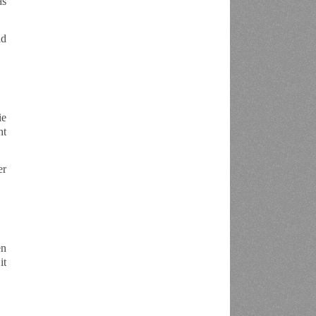
as
nd
ie
ht
er
en
it