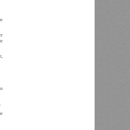
ie
er
ie
t,
on
.
ie