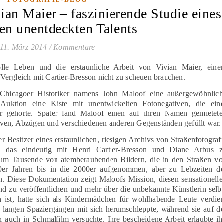
ian Maier – faszinierende Studie eines
ten unentdeckten Talents
11. März 2014
/
Kommentare
lle Leben und die erstaunliche Arbeit von Vivian Maier, ein
ergleich mit Cartier-Bresson nicht zu scheuen brauchen.
 Chicagoer Historiker namens John Maloof eine außergewöhnlic
 Auktion eine Kiste mit unentwickelten Fotonegativen, die ein
r gehörte. Später fand Maloof einen auf ihren Namen gemietet
ven, Abzügen und verschiedenen anderen Gegenständen gefüllt war.
 Besitzer eines erstaunlichen, riesigen Archivs von Straßenfotograf
ts, das eindeutig mit Henri Cartier-Bresson und Diane Arbus 
ei um Tausende von atemberaubenden Bildern, die in den Straßen v
r Jahren bis in die 2000er aufgenommen, aber zu Lebzeiten d
. Diese Dokumentation zeigt Maloofs Mission, diesen sensationell
nd zu veröffentlichen und mehr über die unbekannte Künstlerin selb
n ist, hatte sich als Kindermädchen für wohlhabende Leute verdie
f langen Spaziergängen mit sich herumschleppte, während sie auf d
 auch in Schmalfilm versuchte. Ihre bescheidene Arbeit erlaubte ih