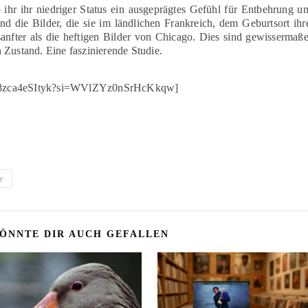
b ihr ihr niedriger Status ein ausgeprägtes Gefühl für Entbehrung u
ind die Bilder, die sie im ländlichen Frankreich, dem Geburtsort ihr
anfter als die heftigen Bilder von Chicago. Dies sind gewissermaß
 Zustand. Eine faszinierende Studie.
.be/8zca4eSItyk?si=WVlZYz0nSrHcKkqw]
e
ÖNNTE DIR AUCH GEFALLEN