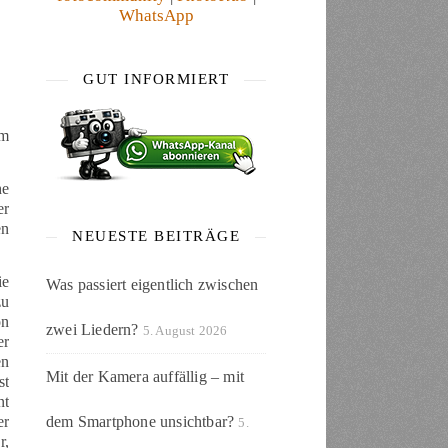
WhatsApp
GUT INFORMIERT
em
he
er
en
NEUESTE BEITRÄGE
ie
Was passiert eigentlich zwischen
zu
on
zwei Liedern?
5. August 2026
er
en
Mit der Kamera auffällig – mit
st
nt
er
dem Smartphone unsichtbar?
5.
r,