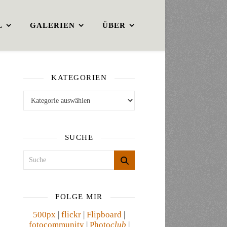
L
GALERIEN
ÜBER
KATEGORIEN
Kategorien
SUCHE
FOLGE MIR
500px
|
flickr
|
Flipboard
|
fotocommunity
|
Photo
club
|