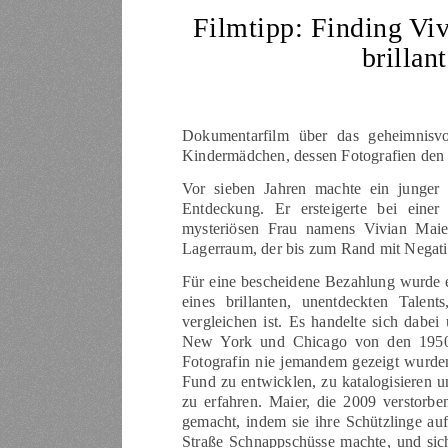
Filmtipp: Finding Viv
brillan
Dokumentarfilm über das geheimnisvo
Kindermädchen, dessen Fotografien den V
Vor sieben Jahren machte ein junger
Entdeckung. Er ersteigerte bei einer
mysteriösen Frau namens Vivian Maie
Lagerraum, der bis zum Rand mit Negati
Für eine bescheidene Bezahlung wurde er
eines brillanten, unentdeckten Talen
vergleichen ist. Es handelte sich dab
New York und Chicago von den 1950e
Fotografin nie jemandem gezeigt wurden
Fund zu entwicklen, zu katalogisieren u
zu erfahren. Maier, die 2009 verstorbe
gemacht, indem sie ihre Schützlinge au
Straße Schnappschüsse machte, und sich