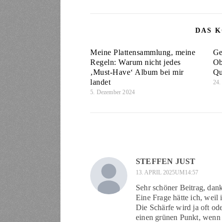
DAS K
Meine Plattensammlung, meine
Ge
Regeln: Warum nicht jedes
Ob
‚Must-Have‘ Album bei mir
Qu
landet
24.
5. Dezember 2024
STEFFEN JUST
13. APRIL 2025UM14:57
Sehr schöner Beitrag, dan
Eine Frage hätte ich, weil
Die Schärfe wird ja oft od
einen grünen Punkt, wenn d