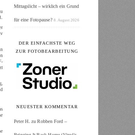
Mittagslicht – wirklich ein Grund
du
d.
für eine Fotopause?
8. August 2026
er
iv
DER EINFACHSTE WEG
in
ZUR FOTOBEARBEITUNG
on
F-
zt
g,
nd
NEUESTER KOMMENTAR
as
ne
Peter H.
zu
Robben Ford –
he
Bringing It Back Home (Vinyl):