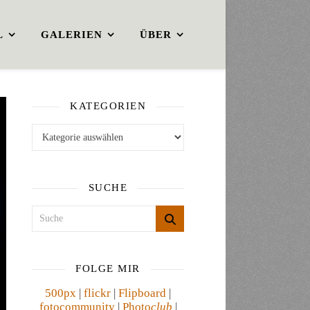
L
GALERIEN
ÜBER
KATEGORIEN
Kategorien
SUCHE
FOLGE MIR
500px
|
flickr
|
Flipboard
|
fotocommunity
|
Photo
club
|