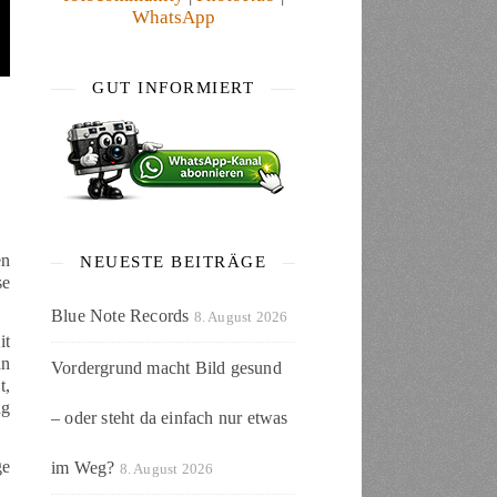
WhatsApp
GUT INFORMIERT
en
NEUESTE BEITRÄGE
se
Blue Note Records
8. August 2026
it
nn
Vordergrund macht Bild gesund
t,
ng
– oder steht da einfach nur etwas
ge
im Weg?
8. August 2026