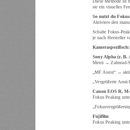
Diese Methode ist b
sie ein visuelles F
So nutzt du Fokus
Aktiviere den man
Schalte Fokus-Peak
je nach Hersteller v
Kameraspezifisch:
Sony Alpha (z. B.
Menü → Zahnrad-S
„MF Assist“ → akti
„Vergrößerte Ansich
Canon EOS R, M-
Fokus Peaking unt
„Fokusvergrößerung
Fujifilm
Fokus Peaking unt