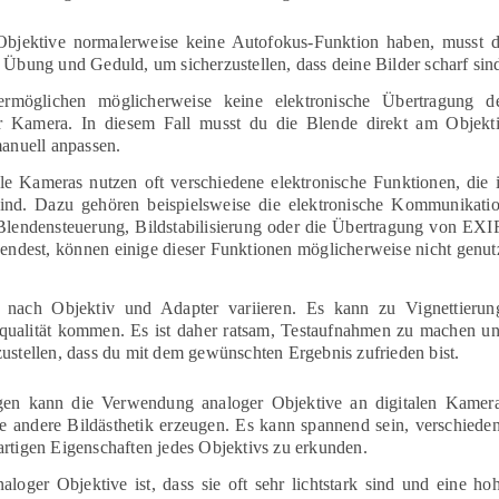
bjektive normalerweise keine Autofokus-Funktion haben, musst 
 Übung und Geduld, um sicherzustellen, dass deine Bilder scharf sin
rmöglichen möglicherweise keine elektronische Übertragung d
r Kamera. In diesem Fall musst du die Blende direkt am Objekt
manuell anpassen.
le Kameras nutzen oft verschiedene elektronische Funktionen, die 
ind. Dazu gehören beispielsweise die elektronische Kommunikati
lendensteuerung, Bildstabilisierung oder die Übertragung von EXI
ndest, können einige dieser Funktionen möglicherweise nicht genut
 nach Objektiv und Adapter variieren. Es kann zu Vignettierun
dqualität kommen. Es ist daher ratsam, Testaufnahmen zu machen u
zustellen, dass du mit dem gewünschten Ergebnis zufrieden bist.
ngen kann die Verwendung analoger Objektive an digitalen Kamer
ne andere Bildästhetik erzeugen. Es kann spannend sein, verschiede
artigen Eigenschaften jedes Objektivs zu erkunden.
loger Objektive ist, dass sie oft sehr lichtstark sind und eine ho