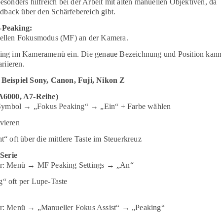
esonders hilfreich bei der Arbeit mit alten manuellen Objektiven, da
eedback über den Schärfebereich gibt.
-Peaking:
uellen Fokusmodus (MF) an der Kamera.
ing im Kameramenü ein. Die genaue Bezeichnung und Position kan
ariieren.
 Beispiel Sony, Canon, Fuji, Nikon Z
 A6000, A7-Reihe)
ymbol → „Fokus Peaking“ → „Ein“ + Farbe wählen
vieren
t“ oft über die mittlere Taste im Steuerkreuz
Serie
er: Menü → MF Peaking Settings → „An“
“ oft per Lupe-Taste
er: Menü → „Manueller Fokus Assist“ → „Peaking“