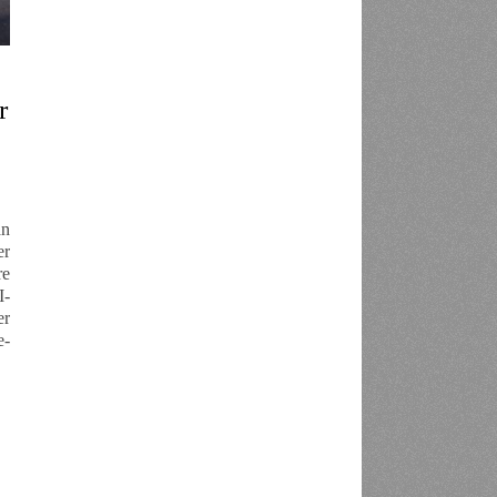
r
an
er
re
I-
er
e-