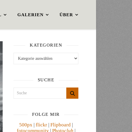
L
GALERIEN
ÜBER
KATEGORIEN
Kategorien
SUCHE
FOLGE MIR
500px
|
flickr
|
Flipboard
|
fotocommunity
|
Photo
club
|