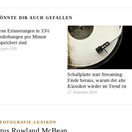
ÖNNTE DIR AUCH GEFALLEN
nn Erinnerungen in 33⅓
drehungen pro Minute
speichert sind
August 2026
Schallplatte statt Streaming:
Finde heraus, warum der alte
Klassiker wieder im Trend ist
27. September 2024
FOTOGRAFIE-LEXIKON
gus Rowland McBean