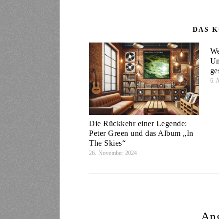
DAS K
We
Um
ge
6. 
Die Rückkehr einer Legende:
Peter Green und das Album „In
The Skies“
26. November 2024
An