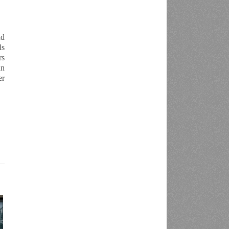
nd
ls
rs
an
er