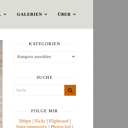
L
GALERIEN
ÜBER
KATEGORIEN
Kategorien
SUCHE
FOLGE MIR
500px
|
flickr
|
Flipboard
|
fotocommunity
|
Photo
club
|