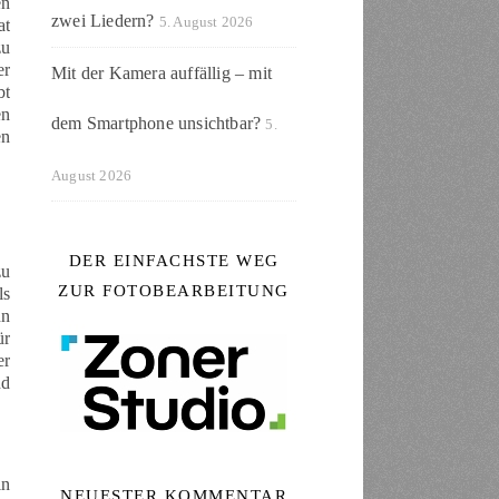
en
zwei Liedern?
5. August 2026
at
zu
er
Mit der Kamera auffällig – mit
bt
en
dem Smartphone unsichtbar?
5.
en
August 2026
DER EINFACHSTE WEG
zu
ZUR FOTOBEARBEITUNG
ls
nn
ür
er
nd
in
NEUESTER KOMMENTAR