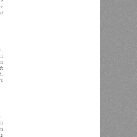
ie
er
nd
t.
it
en
ft
d.
tz
n.
ch
um
ne