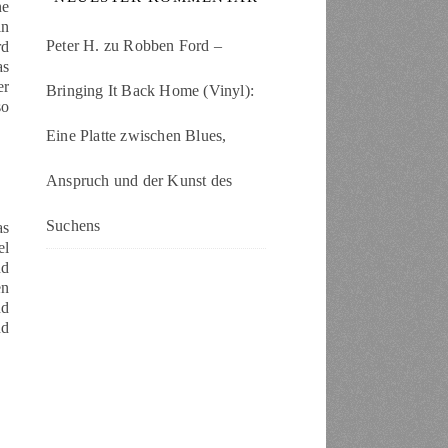
ne
in
Peter H.
zu
Robben Ford –
rd
as
er
Bringing It Back Home (Vinyl):
so
Eine Platte zwischen Blues,
Anspruch und der Kunst des
Suchens
as
el
nd
en
nd
nd