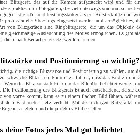
leines Blitzgerät, das auf die Kamera aufgesteckt wird und für ei
onders praktisch für Fotografen, die viel unterwegs sind und schnell e
gegen ist größer und leistungsstärker als ein Aufsteckblitz und wi
ür professionelle Shootings eingesetzt werden und ermöglicht es, d
Art von Blitzgeräten sind Ringblitzgeräte, die um das Objektiv d
ne gleichmäßige Ausleuchtung des Motivs ermöglichen. Es gibt al
n, die je nach Bedarf eingesetzt werden können.
litzstärke und Positionierung so wichtig?
ichtig, die richtige Blitzstärke und Positionierung zu wählen, um d
 zu schwache Blitzstärke kann dazu führen, dass das Bild zu dunk
. Wenn der Blitz zu stark ist, kann das Bild überbelichtet werden u
 Die Positionierung des Blitzgeräts ist auch entscheidend, da sie d
itz von vorne kommt, kann es zu einem flachen Bild führen, währe
und dem Bild mehr Tiefe verleiht. Mit der richtigen Blitzstärke u
Ergebnis erzielen und ein perfektes Bild erstellen.
ss deine Fotos jedes Mal gut belichtet