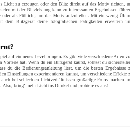
 Licht zu erzeugen oder den Blitz direkt auf das Motiv richten, 
ielen mit der Blitzleistung kann zu interessanten Ergebnissen führe
e oder als Fülllicht, um das Motiv aufzuhellen. Mit ein wenig Übu
t dem Blitzgerät deine fotografischen Fähigkeiten erweitern u
ernt?
Spiel auf ein neues Level bringen. Es gibt viele verschiedene Arten v
 Vorteile hat. Wenn du ein Blitzgerät kaufst, solltest du sicherstelle
ss du die Bedienungsanleitung liest, um die besten Ergebnisse 
t den Einstellungen experimentieren kannst, um verschiedene Effekte 
u auch bei schlechten Lichtverhältnissen großartige Fotos machen u
n. Also, bring‘ mehr Licht ins Dunkel und probiere es aus!