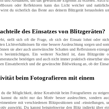
ln und Abständen, um das gewünschte Ergebnis zu erzielen. Auch d
tboxen oder Reflektoren kann das Licht weicher und natürlich
wirst du sicherlich das Beste aus deinem Blitzgerät herausholen u
achteile des Einsatzes von Blitzgeräten?
, stellt sich oft die Frage, ob sich der Einsatz lohnt oder nich
hten Lichtverhältnissen für eine bessere Ausleuchtung sorgen und som
 können sie aber auch unerwünschte Schatten und Reflexionen erzeug
beeinträchtigen. Ein weiterer Nachteil ist, dass Blitzgeräte o
ameratasche benötigen und auch nicht immer praktisch einsetzbar sin
len Einsatzbereich und die gewünschte Bildwirkung an, ob der Einsa
ivität beim Fotografieren mit einem
du die Möglichkeit, deine Kreativität beim Fotografieren zu steiger
s kannst du nicht nur das Motiv besser ausleuchten, sondern au
erimentiere mit verschiedenen Blitzpositionen und -einstellungen, 
otiv auswirkt. Du kannst beispielsweise den Blitz indirekt über ei