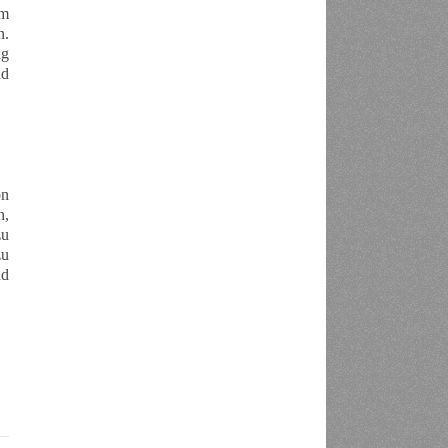
um
n.
ng
nd
on
n,
zu
zu
nd