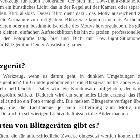
 Werkzeug für jeden Fotografen, der sich mit Low-Light-Situation
um ein künstliches Licht, das in der Regel auf der Kamera oder separ
len Blitz auslöst. Dieser Blitz dient dazu, das Motiv ausreichend 
htete Aufnahme zu ermöglichen. Blitzgeräte können auch als Aufhell
ieren oder um bestimmte Bereiche des Motivs hervorzuheben. Es gi
 kleinen, einfachen Aufsteckblitzen bis hin zu großen, professionell
 der Fotografie tätig bist und Dich mit Low-Light-Situation
ein Blitzgerät in Deiner Ausrüstung haben.
tzgerät?
ares Werkzeug, wenn es darum geht, in dunklen Umgebungen 
 eigentlich? Im Grunde genommen ist ein Blitzgerät nichts anderes a
sehr hell leuchtet. Dabei wird ein Kondensator aufgeladen, der da
gsröhre schickt. Dadurch wird ein sehr helles Licht erzeugt, das f
lt und so ein Foto ermöglicht. Die meisten Blitzgeräte verfügen üb
erung, die die Lichtmenge je nach Entfernung zum Motiv u
Du auch in schwierigen Lichtverhältnissen tolle Bilder machen.
ten von Blitzgeräten gibt es?
räten, die für unterschiedliche Zwecke eingesetzt werden können. E