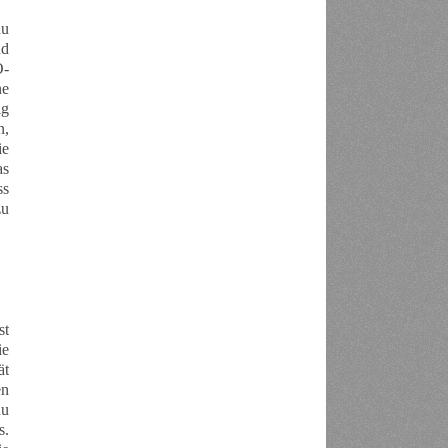
du
nd
O-
ne
ig
n,
ie
as
ss
zu
st
ie
ät
en
du
s.