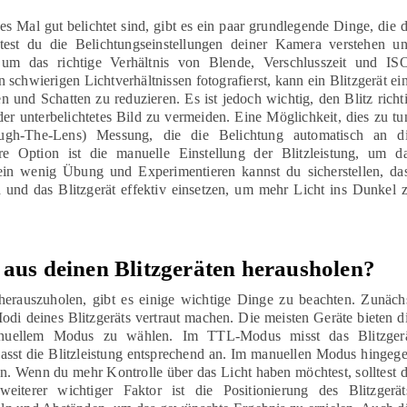
es Mal gut belichtet sind, gibt es ein paar grundlegende Dinge, die 
lltest du die Belichtungseinstellungen deiner Kamera verstehen u
um das richtige Verhältnis von Blende, Verschlusszeit und IS
 schwierigen Lichtverhältnissen fotografierst, kann ein Blitzgerät ei
n und Schatten zu reduzieren. Es ist jedoch wichtig, den Blitz richt
er unterbelichtetes Bild zu vermeiden. Eine Möglichkeit, dies zu tu
gh-The-Lens) Messung, die die Belichtung automatisch an d
re Option ist die manuelle Einstellung der Blitzleistung, um d
ein wenig Übung und Experimentieren kannst du sicherstellen, da
d und das Blitzgerät effektiv einsetzen, um mehr Licht ins Dunkel 
 aus deinen Blitzgeräten herausholen?
herauszuholen, gibt es einige wichtige Dinge zu beachten. Zunäch
odi deines Blitzgeräts vertraut machen. Die meisten Geräte bieten d
nuellem Modus zu wählen. Im TTL-Modus misst das Blitzger
asst die Blitzleistung entsprechend an. Im manuellen Modus hingeg
llen. Wenn du mehr Kontrolle über das Licht haben möchtest, solltest 
terer wichtiger Faktor ist die Positionierung des Blitzgerät