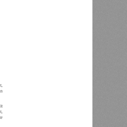
t,
in
it
t,
te