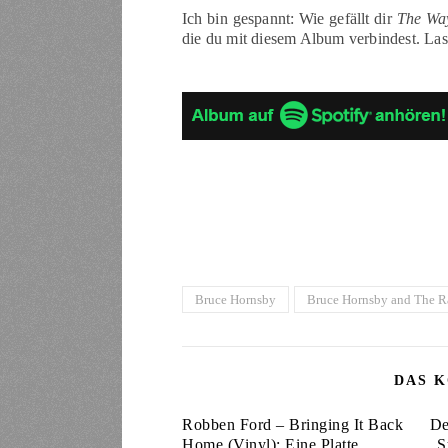
Ich bin gespannt: Wie gefällt dir
The Way
die du mit diesem Album verbindest. La
Bruce Hornsby
Bruce Hornsby and The 
DAS K
Robben Ford – Bringing It Back
De
Home (Vinyl): Eine Platte
„S