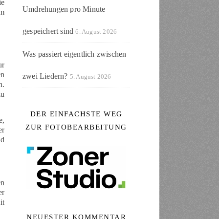
ie
Umdrehungen pro Minute
um
gespeichert sind
6. August 2026
Was passiert eigentlich zwischen
ur
en
zwei Liedern?
5. August 2026
n.
zu
DER EINFACHSTE WEG
e,
ZUR FOTOBEARBEITUNG
er
nd
en
er
it
NEUESTER KOMMENTAR