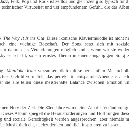
z, Folk, Pop und Rock ist zeitlos und gleichzeitig so typisch für d
s technischer Virtuosität und tief empfundenem Gefühl, die das Alb
ck
The Way It Is
ins Ohr. Diese ikonische Klaviermelodie ist nicht n
auch eine wichtige Botschaft. Der Song setzt sich mit sozial
nert daran, dass Veränderungen möglich sind – wenn wir sie wolle
by es schafft, so ein ernstes Thema in einen eingängigen Song 
ng.
Mandolin Rain
verzaubert dich mit seiner sanften Melancholi
ichtes Gefühl vermittelt, das perfekt für entspannte Abende ist. Jed
er sie alle teilen diese meisterhafte Balance zwischen Emotion u
 einen Nerv der Zeit. Die 80er Jahre waren eine Ära der Veränderung
ell. Dieses Album spiegelt die Herausforderungen und Hoffnungen dies
 und soziale Gerechtigkeit werden angesprochen, aber niemals m
die Musik dich ein, nachzudenken und dich inspirieren zu lassen.