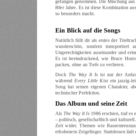
gefangen genommen. Die Mischung aus Jaz
80er Jahre. Es ist diese Kombination au
so besonders macht.
Ein Blick auf die Songs
Natürlich fällt dir als erstes der Titeltra
wunderschön, sondern transportiert 
Ungerechtigkeiten auseinander und erin
Es ist beeindruckend, wie Bruce Horns
packen, ohne an Tiefe zu verlieren.
Doch
The Way It Is
ist nur der Anfa
während
Every Little Kiss
ein jazzig-le
Song hat seinen eigenen Charakter, ab
technischer Perfektion.
Das Album und seine Zeit
Als
The Way It Is
1986 erschien, traf es
– politisch, gesellschaftlich und kultur
Zeit wider. Themen wie Rassentrennung
erhobenem Zeigefinger. Stattdessen lädt 