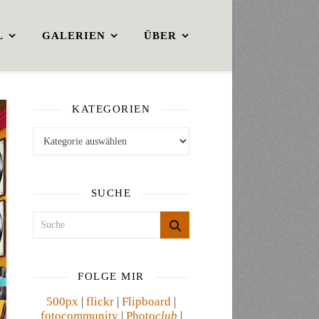
L
GALERIEN
ÜBER
KATEGORIEN
Kategorien
SUCHE
FOLGE MIR
500px
|
flickr
|
Flipboard
|
fotocommunity
|
Photo
club
|