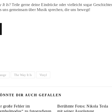
 It Is
? Teile gerne deine Eindrücke oder vielleicht sogar Geschichte
ss uns gemeinsam über Musik sprechen, die uns bewegt!
Range
The Way It Is
Vinyl
ÖNNTE DIR AUCH GEFALLEN
r große Fehler im
Berühmte Fotos: Nikola Tesla
ymbolmodus“ zu fotografieren
mit seiner Ausrüstung