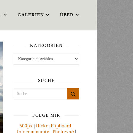
L
GALERIEN
ÜBER
KATEGORIEN
Kategorien
SUCHE
FOLGE MIR
500px
|
flickr
|
Flipboard
|
fotocommunity
|
Photo
club
|