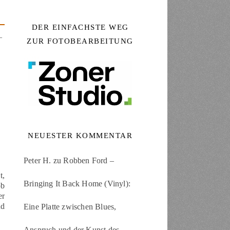
DER EINFACHSTE WEG
–
ZUR FOTOBEARBEITUNG
NEUESTER KOMMENTAR
Peter H.
zu
Robben Ford –
t,
Bringing It Back Home (Vinyl):
ob
er
nd
Eine Platte zwischen Blues,
Anspruch und der Kunst des