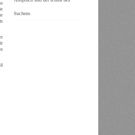
ss
ie
Suchens
ie
ts
er
ir
du
il