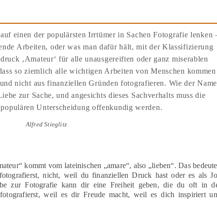
uf einen der populärsten Irrtümer in Sachen Fotografie lenken 
nde Arbeiten, oder was man dafür hält, mit der Klassifizierung
sdruck ‚Amateur‘ für alle unausgereiften oder ganz miserablen
t, dass so ziemlich alle wichtigen Arbeiten von Menschen kommen
und nicht aus finanziellen Gründen fotografieren. Wie der Name
Liebe zur Sache, und angesichts dieses Sachverhalts muss die
r populären Unterscheidung offenkundig werden.
Alfred Stieglitz
ateur“ kommt vom lateinischen „amare“, also „lieben“. Das bedeute
otografierst, nicht, weil du finanziellen Druck hast oder es als J
e zur Fotografie kann dir eine Freiheit geben, die du oft in d
fotografierst, weil es dir Freude macht, weil es dich inspiriert u