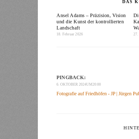
DAS K
Ansel Adams – Präzision, Vision
Di
und die Kunst der kontrollierten
Ka
Landschaft
Wa
18. Februar 2026
27.
PINGBACK:
6. OKTOBER 2024UM20:00
Fotografie auf Friedhöfen - JP | Jürgen P
HINT