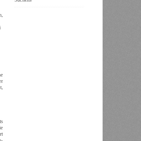
n,
i
ne
er
t,
ts
ie
rt
o-