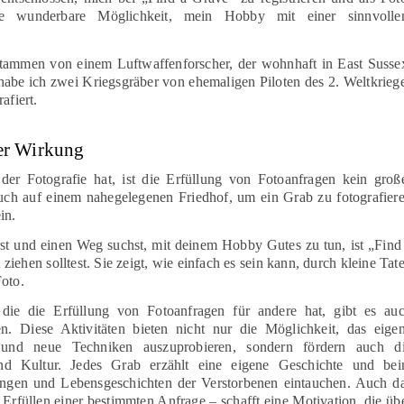
ine wunderbare Möglichkeit, mein Hobby mit einer sinnvolle
 stammen von einem Luftwaffenforscher, der wohnhaft in East Susse
 habe ich zwei Kriegsgräber von ehemaligen Piloten des 2. Weltkrieg
afiert.
er Wirkung
er Fotografie hat, ist die Erfüllung von Fotoanfragen kein groß
uch auf einem nahegelegenen Friedhof, um ein Grab zu fotografier
in.
rst und einen Weg suchst, mit deinem Hobby Gutes zu tun, ist „Find
 ziehen solltest. Sie zeigt, wie einfach es sein kann, durch kleine Tat
Foto.
 die die Erfüllung von Fotoanfragen für andere hat, gibt es au
gen. Diese Aktivitäten bieten nicht nur die Möglichkeit, das eige
 und neue Techniken auszuprobieren, sondern fördern auch d
nd Kultur. Jedes Grab erzählt eine eigene Geschichte und be
ungen und Lebensgeschichten der Verstorbenen eintauchen. Auch d
Erfüllen einer bestimmten Anfrage – schafft eine Motivation, die üb