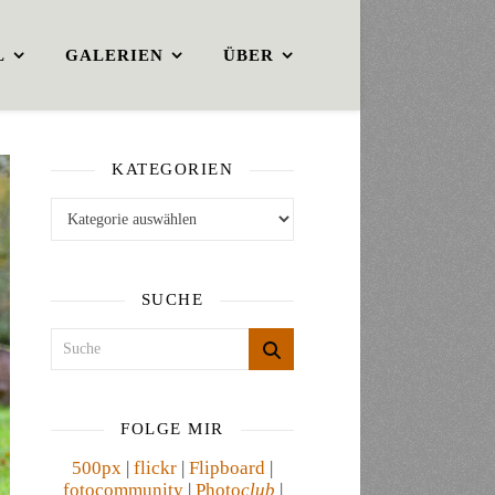
L
GALERIEN
ÜBER
KATEGORIEN
Kategorien
SUCHE
FOLGE MIR
500px
|
flickr
|
Flipboard
|
fotocommunity
|
Photo
club
|