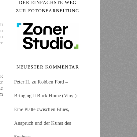
DER EINFACHSTE WEG
ZUR FOTOBEARBEITUNG
zu
zu
en
er
NEUESTER KOMMENTAR
ig
Peter H.
zu
Robben Ford –
er
de
rm
Bringing It Back Home (Vinyl):
Eine Platte zwischen Blues,
Anspruch und der Kunst des
Suchens