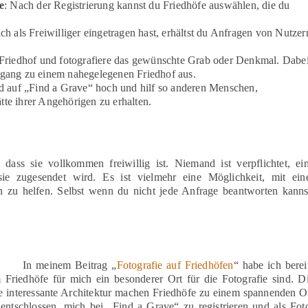
e
: Nach der Registrierung kannst du Friedhöfe auswählen, die du
ich als Freiwilliger eingetragen hast, erhältst du Anfragen von Nutzer
Friedhof und fotografiere das gewünschte Grab oder Denkmal. Dabe
ergang zu einem nahegelegenen Friedhof aus.
ld auf „Find a Grave“ hoch und hilf so anderen Menschen,
tte ihrer Angehörigen zu erhalten.
 dass sie vollkommen freiwillig ist. Niemand ist verpflichtet, ei
ie zugesendet wird. Es ist vielmehr eine Möglichkeit, mit ein
n zu helfen. Selbst wenn du nicht jede Anfrage beantworten kanns
In meinem Beitrag „
Fotografie auf Friedhöfe
n
“ habe ich berei
 Friedhöfe für mich ein besonderer Ort für die Fotografie sind. D
 interessante Architektur machen Friedhöfe zu einem spannenden O
entschlossen, mich bei „Find a Grave“ zu registrieren und als Fot