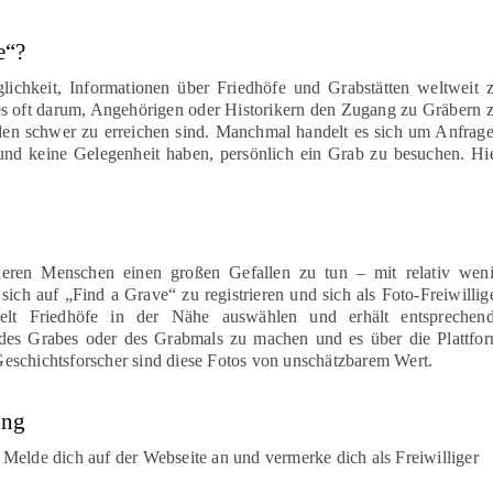
e“?
lichkeit, Informationen über Friedhöfe und Grabstätten weltweit 
 es oft darum, Angehörigen oder Historikern den Zugang zu Gräbern 
nden schwer zu erreichen sind. Manchmal handelt es sich um Anfrag
und keine Gelegenheit haben, persönlich ein Grab zu besuchen. Hi
deren Menschen einen großen Gefallen zu tun – mit relativ wen
ich auf „Find a Grave“ zu registrieren und sich als Foto-Freiwillig
lt Friedhöfe in der Nähe auswählen und erhält entsprechen
 des Grabes oder des Grabmals zu machen und es über die Plattfo
eschichtsforscher sind diese Fotos von unschätzbarem Wert.
ung
: Melde dich auf der Webseite an und vermerke dich als Freiwilliger