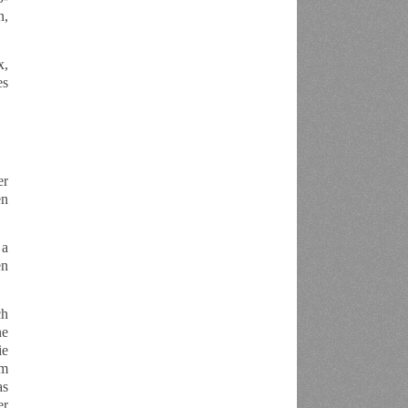
n,
x,
es
er
en
 a
en
ch
ne
ie
im
as
er