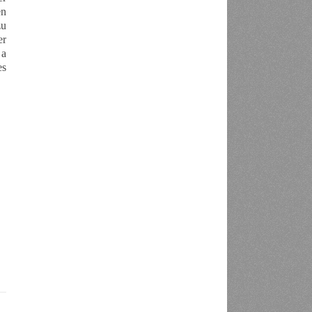
en
zu
er
 a
es