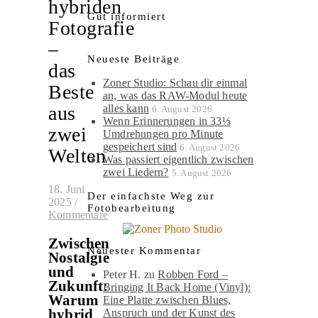
hybriden
Gut informiert
Fotografie
–
Neueste Beiträge
das
Zoner Studio: Schau dir einmal
Beste
an, was das RAW-Modul heute
alles kann
aus
6. August 2026
Wenn Erinnerungen in 33⅓
zwei
Umdrehungen pro Minute
gespeichert sind
6. August 2026
Welten
Was passiert eigentlich zwischen
zwei Liedern?
5. August 2026
18. Juni
Der einfachste Weg zur
2025
/
Fotobearbeitung
Kommentare
Zwischen
Neuester Kommentar
Nostalgie
und
Peter H.
zu
Robben Ford –
Zukunft:
Bringing It Back Home (Vinyl):
Warum
Eine Platte zwischen Blues,
hybrid
Anspruch und der Kunst des