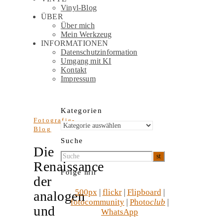
Vinyl-Blog
ÜBER
Über mich
Mein Werkzeug
INFORMATIONEN
Datenschutzinformation
Umgang mit KI
Kontakt
Impressum
Kategorien
Fotografie-
Kategorien
Blog
Suche
Die
Renaissance
Folge mir
der
500px
|
flickr
|
Flipboard
|
analogen
fotocommunity
|
Photo
club
|
und
WhatsApp