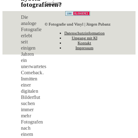
Suchens
fotografieren?
Die
analoge
© Fotografie und Vinyl | Jürgen Pubanz
Fotografie
Datenschutzinformation
erlebt
Umgang mit KI
seit
Kontakt
einigen
Impressum
Jahren
ein
unerwartetes
Comeback.
Inmitten
einer
digitalen
Bilderflut
suchen
immer
mehr
Fotografen
nach
einem