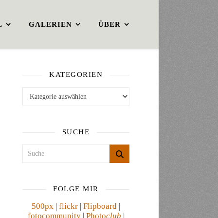
L
GALERIEN
ÜBER
KATEGORIEN
Kategorien
SUCHE
FOLGE MIR
500px
|
flickr
|
Flipboard
|
fotocommunity
|
Photo
club
|