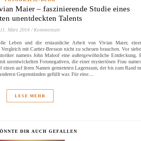
vian Maier – faszinierende Studie eines
nten unentdeckten Talents
11. März 2014
/
Kommentare
lle Leben und die erstaunliche Arbeit von Vivian Maier, ein
Vergleich mit Cartier-Bresson nicht zu scheuen brauchen. Vor sieb
storiker namens John Maloof eine außergewöhnliche Entdeckung. 
e mit unentwickelten Fotonegativen, die einer mysteriösen Frau name
of einen auf ihren Namen gemieteten Lagerraum, der bis zum Rand m
anderen Gegenständen gefüllt war. Für eine…
LESE MEHR
ÖNNTE DIR AUCH GEFALLEN