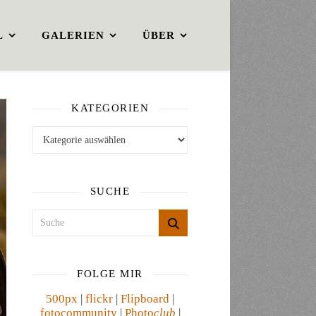
L
GALERIEN
ÜBER
KATEGORIEN
Kategorien
SUCHE
FOLGE MIR
500px
|
flickr
|
Flipboard
|
fotocommunity
|
Photo
club
|