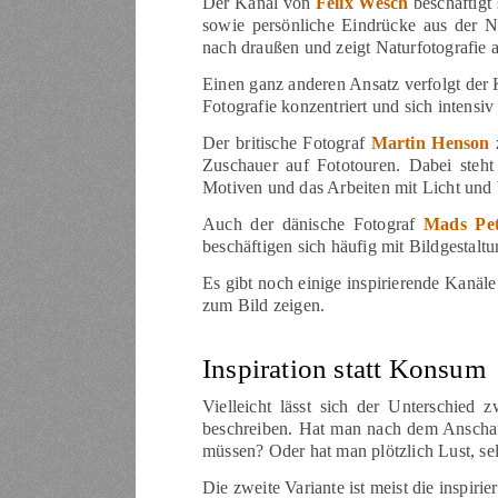
Der Kanal von
Felix Wesch
beschäftigt 
sowie persönliche Eindrücke aus der 
nach draußen und zeigt Naturfotografie a
Einen ganz anderen Ansatz verfolgt der 
Fotografie konzentriert und sich intensi
Der britische Fotograf
Martin Henson
z
Zuschauer auf Fototouren. Dabei steh
Motiven und das Arbeiten mit Licht und 
Auch der dänische Fotograf
Mads Pet
beschäftigen sich häufig mit Bildgestal
Es gibt noch einige inspirierende Kanä
zum Bild zeigen.
Inspiration statt Konsum
Vielleicht lässt sich der Unterschied 
beschreiben. Hat man nach dem Anschau
müssen? Oder hat man plötzlich Lust, sel
Die zweite Variante ist meist die inspirie