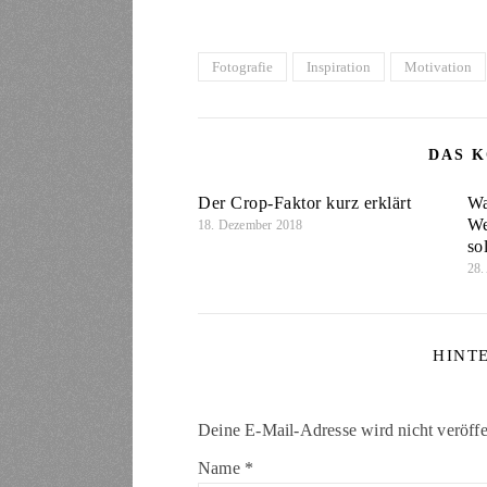
Fotografie
Inspiration
Motivation
DAS K
Der Crop-Faktor kurz erklärt
Wa
We
18. Dezember 2018
sol
28.
HINT
Deine E-Mail-Adresse wird nicht veröffen
Name
*