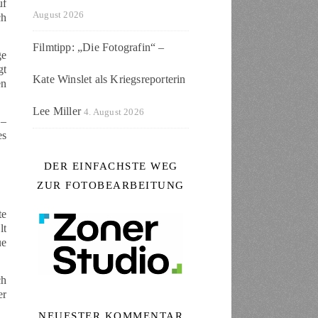
uf
August 2026
ch
Filmtipp: „Die Fotografin“ –
ge
gt
Kate Winslet als Kriegsreporterin
en
Lee Miller
4. August 2026
 –
es
DER EINFACHSTE WEG
ZUR FOTOBEARBEITUNG
te
lt
ue
ch
er
NEUESTER KOMMENTAR