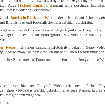
sich mit Natur- und Landschaftsfotografie und zeigt ruhige Fototour
Natur. Auch
Michael Causemann
nimmt seine Zuschauer häufig m
us unterschiedlichen Perspektiven.
Kanal „
Stories in Black and White
“, der sich stark auf Schwarzwei
v mit Bildwirkung und fotografischen Geschichten beschäftigt.
eigt in seinen Videos vor allem Analogfotografie und begleitet sei
t weniger die Technik im Vordergrund als vielmehr die Suche na
Wetter.
er Iversen
ist vielen Landschaftsfotografen bekannt. Seine Vide
tung, Komposition und dem Arbeiten mit natürlichen Lichtstimmungen
le die ihre Zuschauer auf Fototouren mitnehmen und den gesamten W
zwischen verschiedenen Fotografie-Videos mit einer einfachen Fra
en eines Videos das Gefühl, unbedingt eine neue Kamera kaufen 
bst fotografieren zu gehen?
rendere.