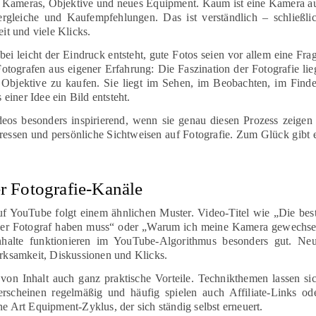
 um Kameras, Objektive und neues Equipment. Kaum ist eine Kamera a
ergleiche und Kaufempfehlungen. Das ist verständlich – schließli
t und viele Klicks.
bei leicht der Eindruck entsteht, gute Fotos seien vor allem eine Fra
otografen aus eigener Erfahrung: Die Faszination der Fotografie lie
 Objektive zu kaufen. Sie liegt im Sehen, im Beobachten, im Find
iner Idee ein Bild entsteht.
deos besonders inspirierend, wenn sie genau diesen Prozess zeigen
ressen und persönliche Sichtweisen auf Fotografie. Zum Glück gibt 
r Fotografie-Kanäle
auf YouTube folgt einem ähnlichen Muster. Video-Titel wie „Die bes
eder Fotograf haben muss“ oder „Warum ich meine Kamera gewechse
Inhalte funktionieren im YouTube-Algorithmus besonders gut. Ne
ksamkeit, Diskussionen und Klicks.
 von Inhalt auch ganz praktische Vorteile. Technikthemen lassen si
erscheinen regelmäßig und häufig spielen auch Affiliate-Links od
ne Art Equipment-Zyklus, der sich ständig selbst erneuert.