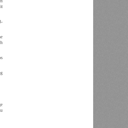
en
it
ß-
ne
ch
os
.
eg
ge
zu