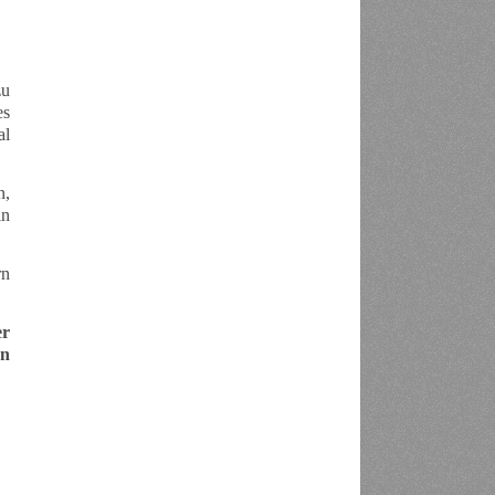
zu
es
al
n,
in
rn
er
en