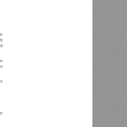
ur
ch
ld
us
au
er
ge