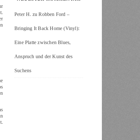
ur
t.
Peter H.
zu
Robben Ford –
er
en
Bringing It Back Home (Vinyl):
Eine Platte zwischen Blues,
Anspruch und der Kunst des
Suchens
ue
os
en
as
nn
t.