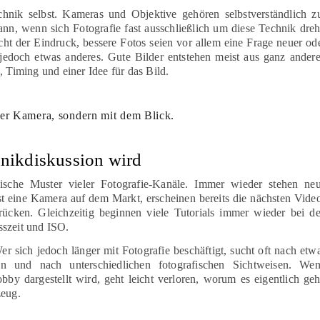
hnik selbst. Kameras und Objektive gehören selbstverständlich z
ann, wenn sich Fotografie fast ausschließlich um diese Technik dreh
cht der Eindruck, bessere Fotos seien vor allem eine Frage neuer od
 jedoch etwas anderes. Gute Bilder entstehen meist aus ganz ander
, Timing und einer Idee für das Bild.
 der Kamera, sondern mit dem Blick.
nikdiskussion wird
sche Muster vieler Fotografie-Kanäle. Immer wieder stehen ne
 eine Kamera auf dem Markt, erscheinen bereits die nächsten Vide
rücken. Gleichzeitig beginnen viele Tutorials immer wieder bei d
sszeit und ISO.
Wer sich jedoch länger mit Fotografie beschäftigt, sucht oft nach etw
en und nach unterschiedlichen fotografischen Sichtweisen. We
bby dargestellt wird, geht leicht verloren, worum es eigentlich geh
zeug.